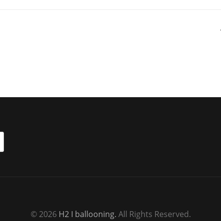
© 2026
H2 I ballooning.
All Rights Reserved.