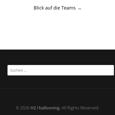
navigation
Blick auf die Teams
→
Suchen
nach:
© 2026
H2 I ballooning.
All Rights Reserved.