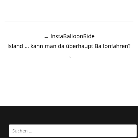
Post
navigation
←
InstaBalloonRide
Island … kann man da überhaupt Ballonfahren?
→
Suchen