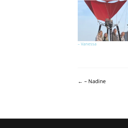
– Vanessa
Post
←
– Nadine
navigation