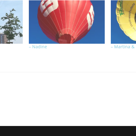
– Nadine
– Martina & 